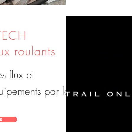
-TECH
ux roulants
s flux
et
quipements par la vidéo
s