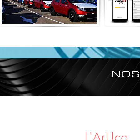
NOS
L'ArUco