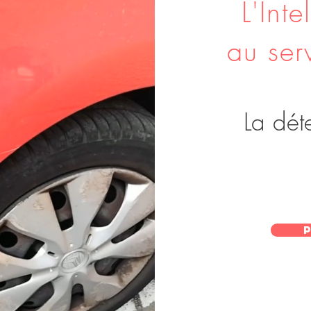
L'Inte
au ser
La dét