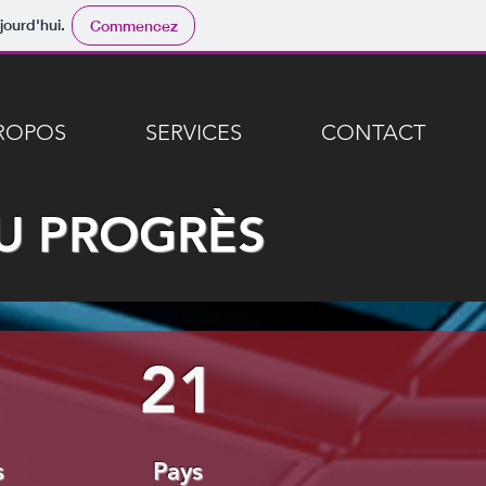
jourd'hui.
Commencez
ROPOS
SERVICES
CONTACT
DU PROGRÈS
5
21
s
Pays